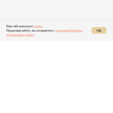
Наш сайт использует
cookies
ЖК Мармакс
Ok
Продолжая работу, вы соглашаетесь с
политикой обработки
персональных данных
ПОКАЗАТЬ ЕЩЕ