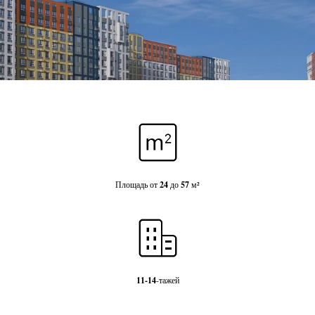
Площадь от
24
до
57
м²
11-14
-тажей