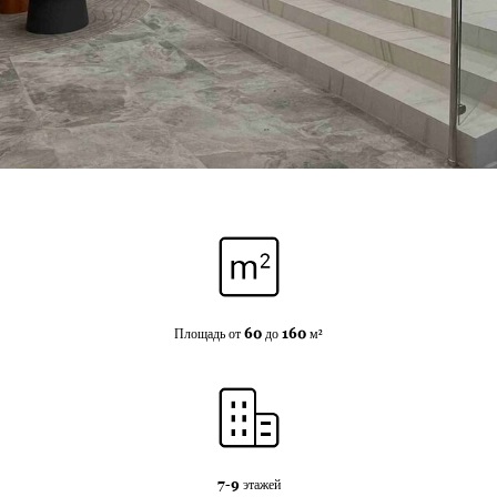
Площадь от
до
м²
60
160
этажей
7-9