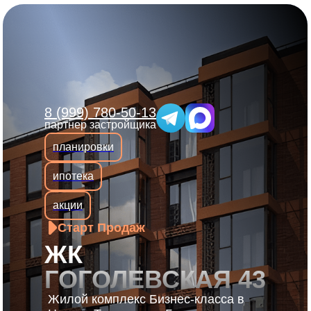
8 (999) 780-50-13
партнер застройщика
планировки
ипотека
акции
Старт Продаж
ЖК
ГОГОЛЕВСКАЯ 43
Жилой комплекс Бизнес-класса в