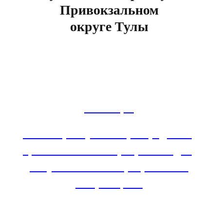
Привокзальном
округе Тулы
ЖК Петры
ЖК Петры Тула: Старт Продаж! 1,
2, 3-комнатные квартиры. Скидки,
бонусы и особые программы от
застройщика.