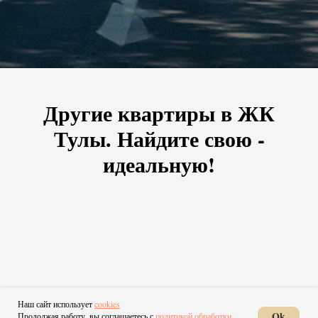
Другие квартиры в ЖК
Тулы. Найдите свою -
идеальную!
Наш сайт использует
cookies
ЖК Кировский сквер - Купить
Ok
Продолжая работу, вы соглашаетесь с
политикой обработки