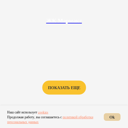
ЖК Мармакс
ПОКАЗАТЬ ЕЩЕ
Наш сайт использует
cookies
Подписывайтесь на наши соцсети и
Ok
Продолжая работу, вы соглашаетесь с
политикой обработки
узнавайте первыми о новых ЖК Тулы,
персональных данных