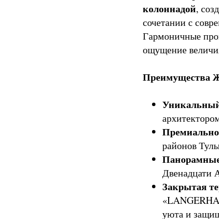
колоннадой
, со
сочетании с совр
Гармоничные про
ощущение величи
Преимущества Ж
Уникальный
архитектором
Премиально
районов Тулы
Панорамные
Двенадцати А
Закрытая те
«LANGERHALL
уюта и защи