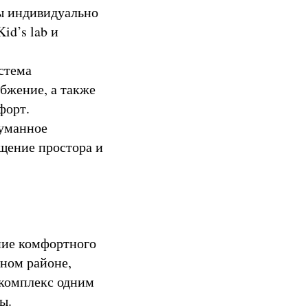
 индивидуально
id’s lab и
стема
бжение, а также
форт.
уманное
щение простора и
ние комфортного
жном районе,
 комплекс одним
ы.