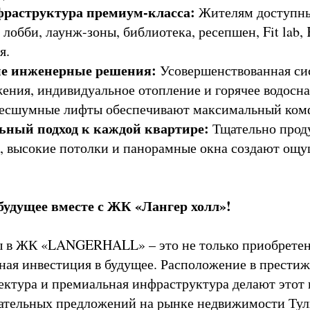
раструктура премиум-класса:
Жителям доступны
обби, лаунж-зоны, библиотека, ресепшен, Fit lab, K
я.
е инженерные решения:
Усовершенствованная си
ения, индивидуальное отопление и горячее водосна
бесшумные лифты обеспечивают максимальный ком
ный подход к каждой квартире:
Тщательно прод
, высокие потолки и панорамные окна создают ощу
будущее вместе с ЖК «Лангер холл»!
ы в ЖК «LANGERHALL» – это не только приобрете
дная инвестиция в будущее. Расположение в прести
ектура и премиальная инфраструктура делают этот
ательных предложений на рынке недвижимости Тул