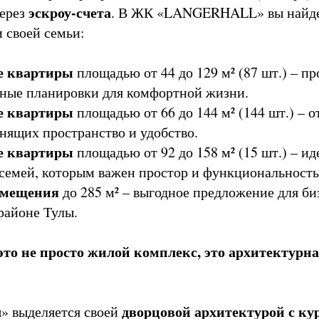
эскроу-счета
через
. В ЖК «LANGERHALL» вы найде
и своей семьи:
е квартиры
площадью от 44 до 129 м² (87 шт.) – п
ные планировки для комфортной жизни.
е квартиры
площадью от 66 до 144 м² (144 шт.) – 
енящих пространство и удобство.
е квартиры
площадью от 92 до 158 м² (15 шт.) – и
семей, которым важен простор и функциональность
омещения
до 285 м² – выгодное предложение для би
районе Тулы.
 это не просто жилой комплекс, это архитектурн
л
дворцовой архитектурой с ку
» выделяется своей