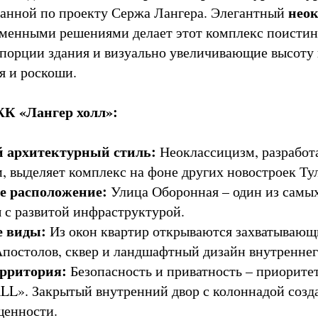
нео
зданной по проекту Сержа Лангера. Элегантный
еменными решениями делает этот комплекс поисти
порции здания и визуально увеличивающие высоту
я и роскоши.
К «Лангер холл»:
 архитектурный стиль:
Неоклассицизм, разработ
, выделяет комплекс на фоне других новостроек Ту
е расположение:
Улица Оборонная – один из самы
 с развитой инфраструктурой.
 виды:
Из окон квартир открываются захватывающ
постолов, сквер и ландшафтный дизайн внутреннег
рритория:
Безопасность и приватность – приорите
». Закрытый внутренний двор с колоннадой созда
щенности.