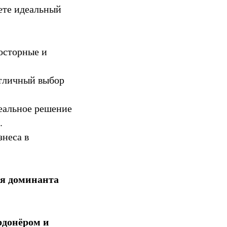
те идеальный
росторные и
отличный выбор
деальное решение
.
знеса в
ая доминанта
рдонёром и