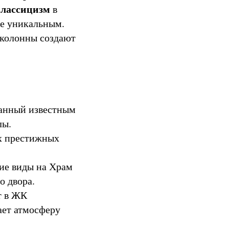
классицизм
в
не уникальным.
 колонны создают
анный известным
лы.
х престижных
ие виды на Храм
о двора.
т в ЖК
ет атмосферу