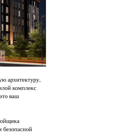
ую архитектуру,
илой комплекс
это ваш
ройщика
и безопасной