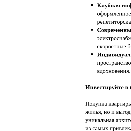
Клубная инф
оформленное л
репетиторска
Современны
электроснабж
скоростные 
Индивидуаль
пространство
вдохновения.
Инвестируйте в 
Покупка квартир
жилья, но и выго
уникальная архит
из самых привлек