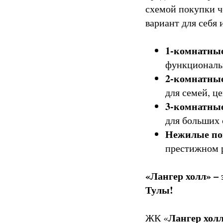
схемой покупки 
вариант для себя 
1-комнатны
функциональ
2-комнатны
для семей, ц
3-комнатны
для больших 
Нежилые п
престижном 
«Лангер холл» –
Тулы!
Лангер хол
ЖК «