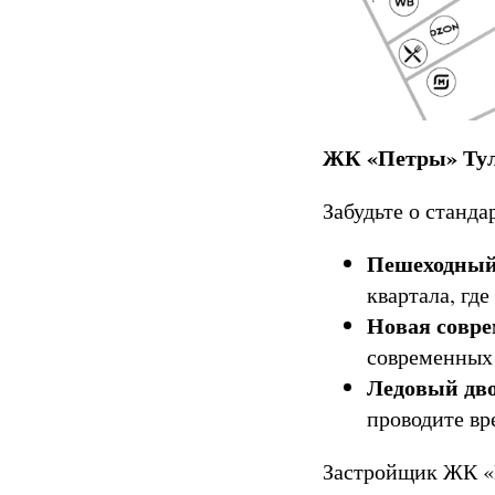
ЖК «Петры» Тул
Забудьте о станд
Пешеходный 
квартала, гд
Новая совре
современных 
Ледовый дво
проводите вр
Застройщик ЖК «П