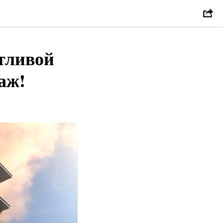
тливой
аж!