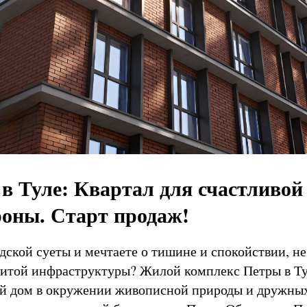
 Туле: Квартал для счастливой
оны. Старт продаж!
дской суеты и мечтаете о тишине и спокойствии, не
итой инфраструктуры? Жилой комплекс Петры в Ту
й дом в окружении живописной природы и дружных