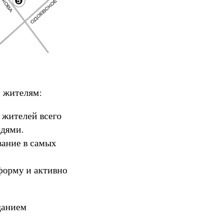
м жителям:
 жителей всего
едями.
вание в самых
орму и активно
данием